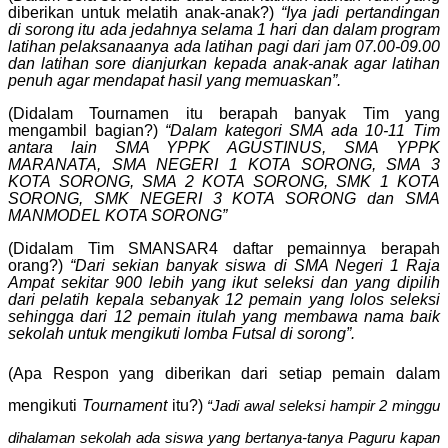
diberikan untuk melatih anak-anak?)
“Iya jadi pertandingan
di sorong itu ada jedahnya selama 1 hari dan dalam program
latihan pelaksanaanya ada latihan pagi dari jam 07.00-09.00
dan latihan sore dianjurkan kepada anak-anak agar latihan
penuh agar mendapat hasil yang memuaskan”.
(Didalam Tournamen itu berapah banyak Tim yang
mengambil bagian?)
“Dalam kategori SMA ada 10-11 Tim
antara lain SMA YPPK AGUSTINUS, SMA YPPK
MARANATA, SMA NEGERI 1 KOTA SORONG, SMA 3
KOTA SORONG, SMA 2 KOTA SORONG, SMK 1 KOTA
SORONG, SMK NEGERI 3 KOTA SORONG dan SMA
MANMODEL KOTA SORONG”
(Didalam Tim SMANSAR4 daftar pemainnya berapah
orang?)
“Dari sekian banyak siswa di SMA Negeri 1 Raja
Ampat sekitar 900 lebih yang ikut seleksi dan yang dipilih
dari pelatih kepala sebanyak 12 pemain yang lolos seleksi
sehingga dari 12 pemain itulah yang membawa nama baik
sekolah untuk mengikuti lomba Futsal di sorong”.
(Apa Respon yang diberikan dari setiap pemain dalam
mengikuti
Tournament
itu?)
“Jadi awal seleksi hampir 2 minggu
dihalaman sekolah ada siswa yang bertanya-tanya Paguru kapan