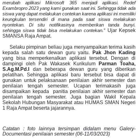
merubah aplikasi Mikrosoft 365 menjadi aplikasi. Redef
Exambropro 2023 yang kami gunakan saat ini. Sehingga tidak ada
siswa yang dapat melakukan contekan karena aplikasi ini memiliki
keungkulan tersendiri di mana pada saat siswa melakukan
nyontekan. Di situ notifikasinya memberikan tanda bunyi.
Ujar Kepsek
sehingga siswa tidak bisa melakukan contekan.”
SMANSA Raja Ampat.
Selaku pimpinan beliau juga menyampaikan terima kasih
kepada salah satu dewan guru yaitu.
Pak Jhon Kading
yang bisa memperkenalkan aplikasi tersebut. Dengan di
dampingi oleh Pak Wakasek Kurikulum
Parman Toaha,
S.Ag.M.Pd.I
dan beberapa dewan guru yang diberikan
pelatihan. Sehingga aplikasi baru tersebut bisa dapat di
gunakan untuk pelaksanaan penilaian akhir semester dan
penilaian tengah semester. Ucapan terimakasih juga
disampaikan kepada panitia penilaian akhir semester dan
penilaian tengah semester. Juga bagian Wakil Kepala
Sekolah Hubungan Masyarakat atau HUMAS SMAN Negeri
1 Raja Ampat beserta jajarannya.
Catatan : foto lainnya tersimpan didalam menu Galery-
Documentasi
penilaian semester (06-11/03/2023)