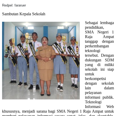
Redpel: fararuer
Sambutan Kepala Sekolah
Sebagai lembaga
pendidikan,
SMA Negeri 1
Raja Ampat
tanggap dengan
perkembangan
teknologi
tersebut. Dengan
dukungan SDM
yang di miliki
sekolah ini siap
untuk
berkompetisi
dengan sekolah
lain dalam
pelayanan
informasi publik.
Teknologi
Informasi Web
khususnya, menjadi sarana bagi SMA Negeri 1 Raja Ampat untuk
memberi pelayanan informasi secara cepat, jelas, dan akuntable.